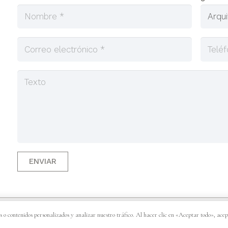
ENVIAR
por Corsobori. ·
Trabaja con Nosotros
·
Aviso Legal
·
Política de C
 o contenidos personalizados y analizar nuestro tráfico. Al hacer clic en «Aceptar todo», acep