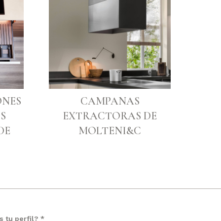
ONES
CAMPANAS
S
EXTRACTORAS DE
DE
MOLTENI&C
s tu perfil? *