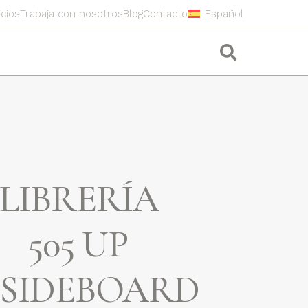
icios
Trabaja con nosotros
Blog
Contacto
Español
LIBRERÍA
505 UP
SIDEBOARD