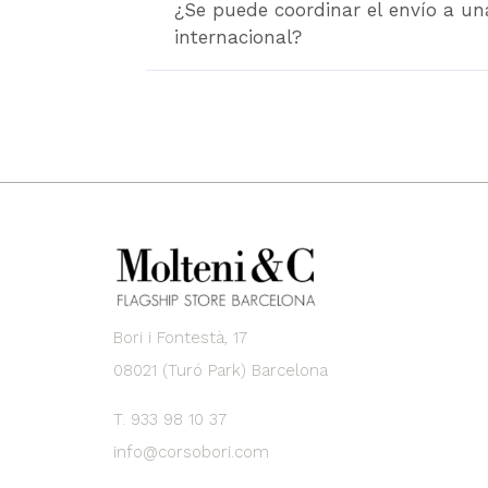
¿Se puede coordinar el envío a un
internacional?
Bori i Fontestà, 17
08021 (Turó Park) Barcelona
T. 933 98 10 37
info@corsobori.com