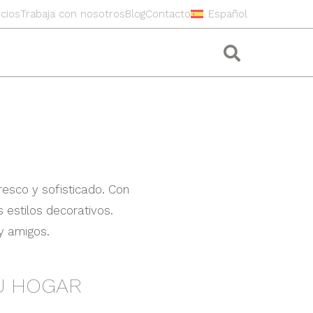
icios
Trabaja con nosotros
Blog
Contacto
Español
resco y sofisticado. Con
 estilos decorativos.
y amigos.
U HOGAR