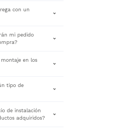
trega con un
rán mi pedido
compra?
e montaje en los
ún tipo de
io de instalación
ductos adquiridos?