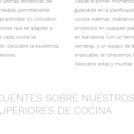
s últimas tendencias del
Desde el primer momento
 medida, permitiéndote
guiándote en la planificaci
practicidad. En Corsobori
cocina. Además, realizamo
ciones que se adaptan a
proyectos en cualquier pa
e cada cocina se
en Barcelona. Con un tiem
do. Descubre la excelencia
semanas, y un equipo de ex
eriores.
impecable, te ofrecemos la
Descubre estas y muchas 
CUENTES SOBRE NUESTROS
UPERIORES DE COCINA