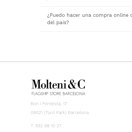
¿Puedo hacer una compra online 
del país?
Bori i Fontestà, 17
08021 (Turó Park) Barcelona
T. 933 98 10 37