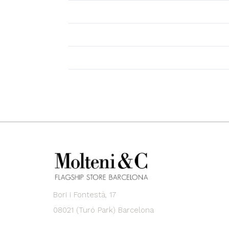
Bori i Fontestà, 17
08021 (Turó Park) Barcelona