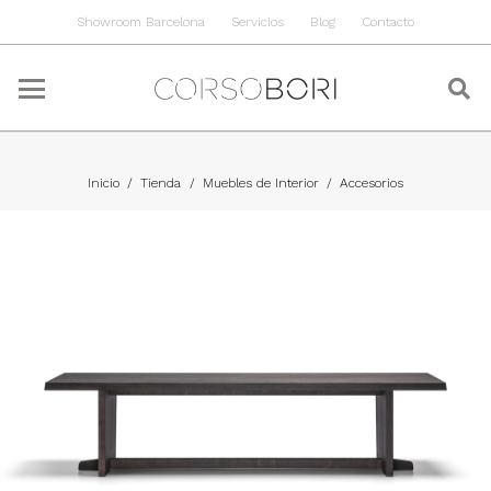
Showroom Barcelona
Servicios
Blog
Contacto
Inicio
/
Tienda
/
Muebles de Interior
/
Accesorios