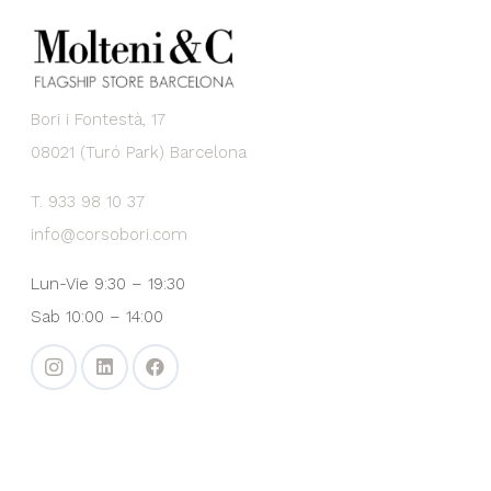
Bori i Fontestà, 17
08021 (Turó Park) Barcelona
T. 933 98 10 37
info@corsobori.com
Lun-Vie 9:30 – 19:30
Sab 10:00 – 14:00