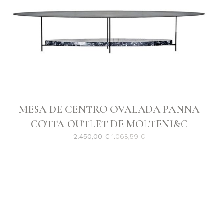
MESA DE CENTRO OVALADA PANNA
COTTA OUTLET DE MOLTENI&C
El
El
2.450,00
€
1.068,59
€
precio
precio
original
actual
era:
es:
2.450,00 €.
1.068,59 €.