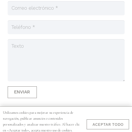
ENVIAR
Utilizamos cookies para mejorar su experiencia de
Copyright © 2025. Diseñado por Corsobori. ·
Trabaja con
navegación, publicar anuncios o contenidos
Nosotros
·
Aviso Legal
·
Política de Cookies
·
Política de
personalizados y analizar nuestro tráfico. Al hacer clic
ACEPTAR TODO
en «Aceptar todo», acepta nuestro uso de cookies.