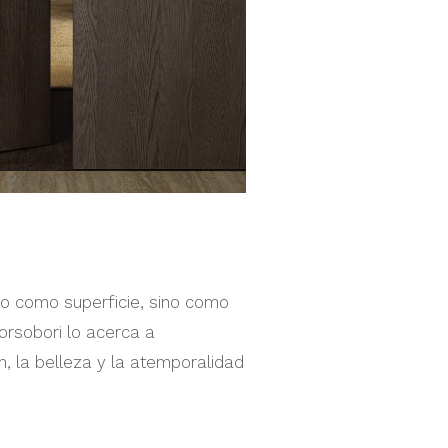
lo como superficie, sino como
Corsobori lo acerca a
n, la belleza y la atemporalidad