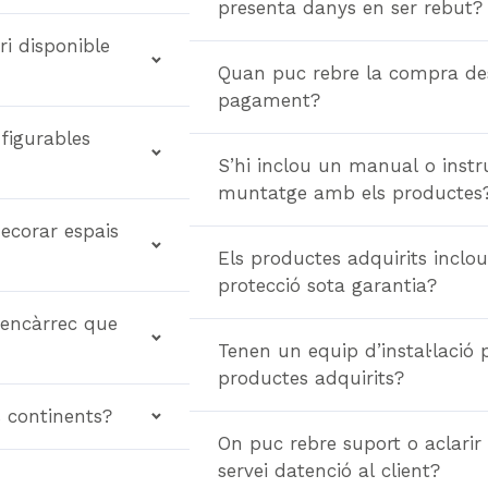
presenta danys en ser rebut?
ri disponible
Quan puc rebre la compra des
pagament?
figurables
S’hi inclou un manual o instr
muntatge amb els productes
decorar espais
Els productes adquirits inclo
protecció sota garantia?
 encàrrec que
Tenen un equip d’instal·lació 
productes adquirits?
 continents?
On puc rebre suport o aclari
servei datenció al client?