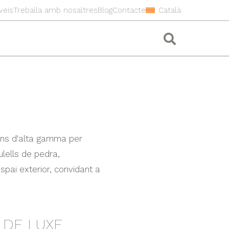
veis
Treballa amb nosaltres
Blog
Contacte
Català
ions d'alta gamma per
ulells de pedra,
spai exterior, convidant a
 DE LUXE