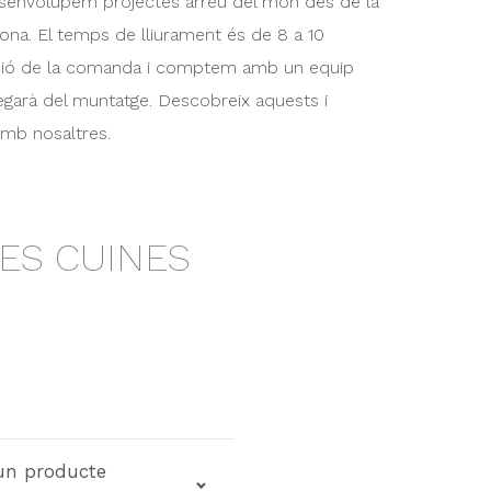
esenvolupem projectes arreu del món des de la
ona. El temps de lliurament és de 8 a 10
ció de la comanda i comptem amb un equip
egarà del muntatge. Descobreix aquests i
amb nosaltres.
ES CUINES
un producte