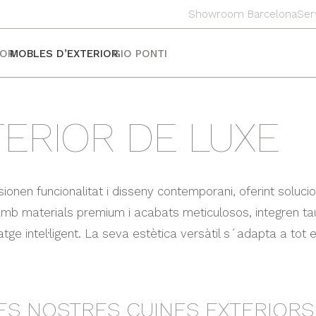
Showroom Barcelona
Ser
IOR
MOBLES D’EXTERIOR
GIO PONTI
TERIOR DE LUXE
sionen funcionalitat i disseny contemporani, oferint soluc
s amb materials premium i acabats meticulosos, integren ta
e intel·ligent. La seva estètica versàtil s´adapta a tot e
ES NOSTRES CUINES EXTERIORS