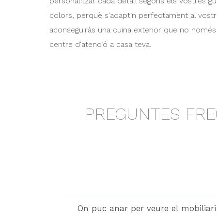
personalitzar cada detall segons els vostres gu
colors, perquè s'adaptin perfectament al vost
aconseguiràs una cuina exterior que no només 
centre d'atenció a casa teva.
PREGUNTES FRE
On puc anar per veure el mobiliari