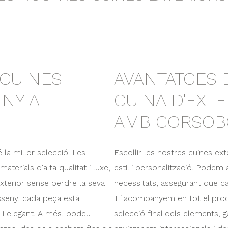
 CUINES
AVANTATGES D
ENY A
CUINA D'EXT
AMB CORSOB
 la millor selecció. Les
Escollir les nostres cuines ext
terials d'alta qualitat i luxe,
estil i personalització. Pode
exterior sense perdre la seva
necessitats, assegurant que cad
isseny, cada peça està
T´acompanyem en tot el procés,
l i elegant. A més, podeu
selecció final dels elements, g