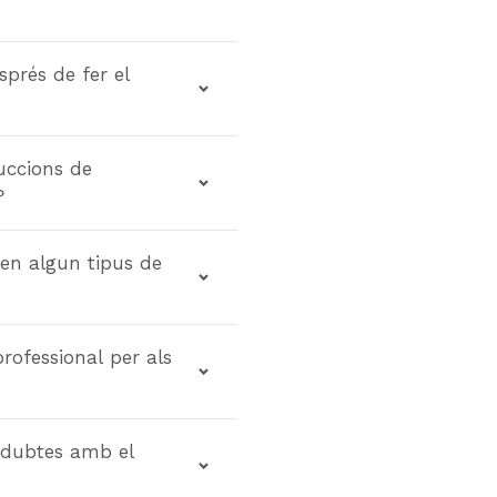
prés de fer el
uccions de
?
uen algun tipus de
professional per als
r dubtes amb el