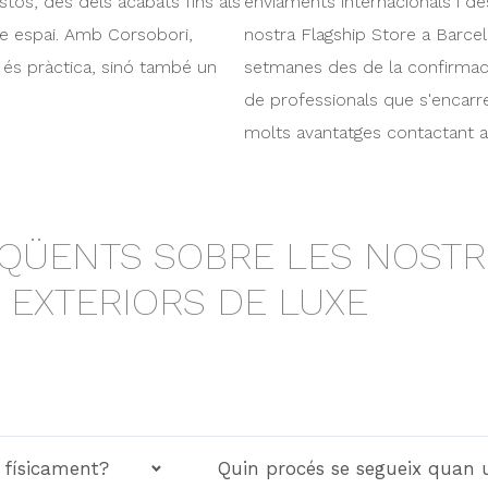
stos, des dels acabats fins als
enviaments internacionals i d
re espai. Amb Corsobori,
nostra Flagship Store a Barcel
és pràctica, sinó també un
setmanes des de la confirma
de professionals que s'encarr
molts avantatges contactant 
QÜENTS SOBRE LES NOSTR
EXTERIORS DE LUXE
 físicament?
Quin procés se segueix quan 